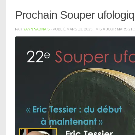
Prochain Souper ufologiq
PAR
YANN VADNAIS
· PUBLIÉ
MARS 13, 2025
· MIS À JOUR
MARS 21, 