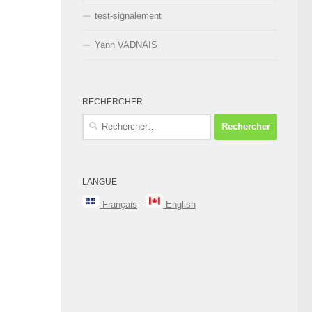
test-signalement
Yann VADNAIS
RECHERCHER
Rechercher :
LANGUE
Français
-
English