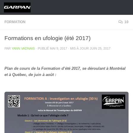
Skip to content
FORMATION
10
Formations en ufologie (été 2017)
PAR
YANN VADNAIS
· PUBLIÉ
MAI 9, 2017
· MIS À JOUR
JUIN 25, 2017
Plan de cours de la Formation d’été 2017, se déroulant à Montréal
et à Québec, de juin à août :