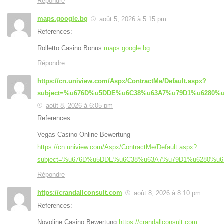
Répondre
maps.google.bg
août 5, 2026 à 5:15 pm
References:
Rolletto Casino Bonus
maps.google.bg
Répondre
https://cn.uniview.com/Aspx/ContractMe/Default.aspx?
subject=%u676D%u5DDE%u6C38%u63A7%u79D1%u6280%u6709
août 8, 2026 à 6:05 pm
References:
Vegas Casino Online Bewertung
https://cn.uniview.com/Aspx/ContractMe/Default.aspx?
subject=%u676D%u5DDE%u6C38%u63A7%u79D1%u6280%u6709%
Répondre
https://crandallconsult.com
août 8, 2026 à 8:10 pm
References:
Novoline Casino Bewertung
https://crandallconsult.com