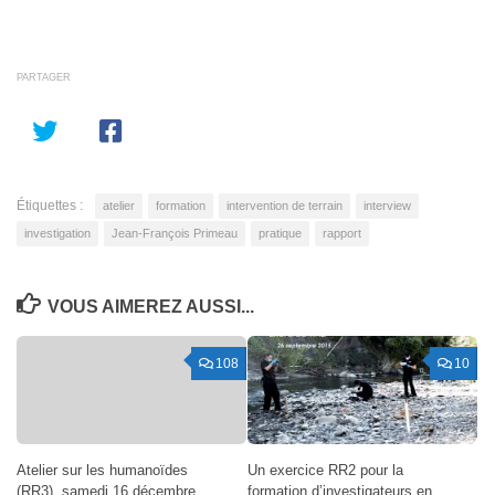
PARTAGER
Étiquettes :
atelier
formation
intervention de terrain
interview
investigation
Jean-François Primeau
pratique
rapport
VOUS AIMEREZ AUSSI...
108
10
Atelier sur les humanoïdes
Un exercice RR2 pour la
(RR3), samedi 16 décembre
formation d’investigateurs en