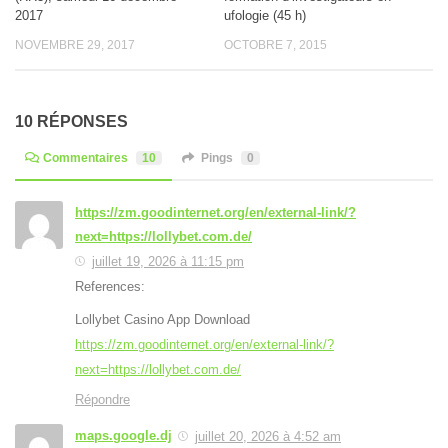
2017
ufologie (45 h)
NOVEMBRE 29, 2017
OCTOBRE 7, 2015
10 RÉPONSES
Commentaires
10
Pings
0
https://zm.goodinternet.org/en/external-link/?
next=https://lollybet.com.de/
juillet 19, 2026 à 11:15 pm
References:
Lollybet Casino App Download
https://zm.goodinternet.org/en/external-link/?
next=https://lollybet.com.de/
Répondre
maps.google.dj
juillet 20, 2026 à 4:52 am