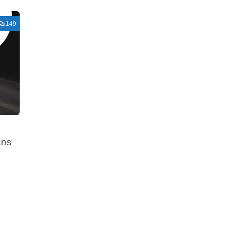
149
ans